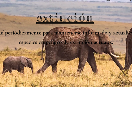
extinción
uí periódicamente para mantenerse informado y actualiza
especies en peligro de extinción actuales.